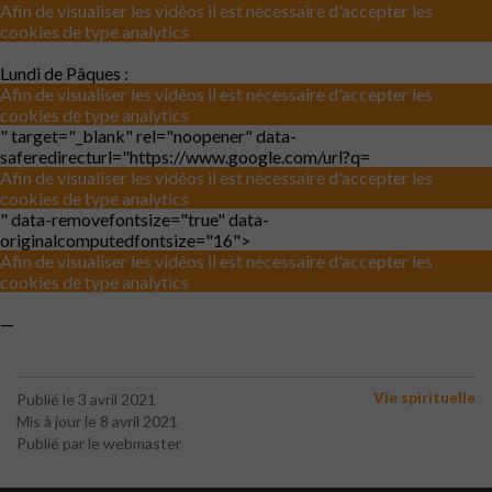
Afin de visualiser les vidéos il est nécessaire d'accepter les
cookies de type analytics
Lundi de Pâques :
Afin de visualiser les vidéos il est nécessaire d'accepter les
cookies de type analytics
" target="_blank" rel="noopener" data-
saferedirecturl="https://www.google.com/url?q=
Afin de visualiser les vidéos il est nécessaire d'accepter les
cookies de type analytics
" data-removefontsize="true" data-
originalcomputedfontsize="16">
Afin de visualiser les vidéos il est nécessaire d'accepter les
cookies de type analytics
—
Vie spirituelle
Publié le 3 avril 2021
Mis à jour le 8 avril 2021
Publié par le webmaster