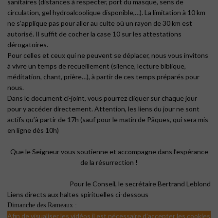
sanitaires (distances à respecter, port du masque, sens de
circulation, gel hydroalcoolique disponible,…). La limitation à 10 km
ne s’applique pas pour aller au culte où un rayon de 30 km est
autorisé. Il suffit de cocher la case 10 sur les attestations
dérogatoires.
Pour celles et ceux qui ne peuvent se déplacer, nous vous invitons
à vivre un temps de recueillement (silence, lecture biblique,
méditation, chant, prière…), à partir de ces temps préparés pour
nous.
Dans le document ci-joint, vous pourrez cliquer sur chaque jour
pour y accéder directement. Attention, les liens du jour ne sont
actifs qu’à partir de 17h (sauf pour le matin de Pâques, qui sera mis
en ligne dès 10h)
Que le Seigneur vous soutienne et accompagne dans l’espérance
de la résurrection !
Pour le Conseil, le secrétaire Bertrand Leblond
Liens directs aux haltes spirituelles ci-dessous
Dimanche des Rameaux :
Afin de visualiser les vidéos il est nécessaire d'accepter les cookies