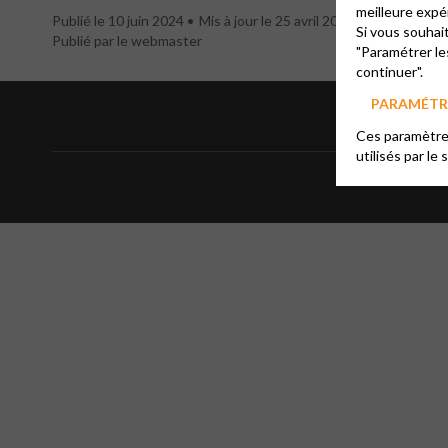
meilleure expé
Publié le 10 juin 2024
Mis à jour le 25 avril 2026
Si vous souhai
Publié par le webmaster
"Paramétrer le
continuer".
PARAMÉTRE
Ces paramètres
utilisés par le 
Informa