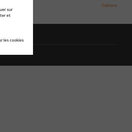
Culture
uer sur
ter et
r les cookies
Contact