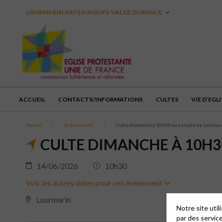
LOURMARIN-PAYS D’AIGUES-VAL DE DURANCE
ACCUEIL
CONTACTS/INFORMATIONS
CULTES
VIE D’EGLI
Accueil
Événements
Culte dimanche à 10h30 au temple de Lourmar
CULTE DIMANCHE À 10H3
14/06/2026
10h30
Voir les autres dates pour cet évènement
Lourmarin
Notre site uti
par des servic