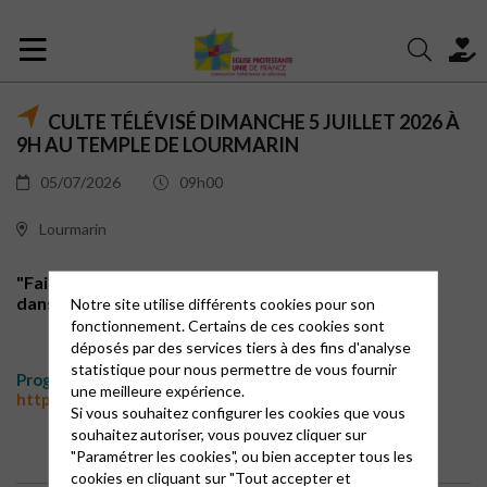
CULTE TÉLÉVISÉ DIMANCHE 5 JUILLET 2026 À
9H AU TEMPLE DE LOURMARIN
05/07/2026
09h00
Lourmarin
"Faire Parole commune " - une célébration artistique
dans le cadre du Festival "Art de la Parole"
Notre site utilise différents cookies pour son
fonctionnement. Certains de ces cookies sont
déposés par des services tiers à des fins d'analyse
statistique pour nous permettre de vous fournir
Programme et réservation:
une meilleure expérience.
https://festivalartsdelaparole.com/programme-2026/
Si vous souhaitez configurer les cookies que vous
souhaitez autoriser, vous pouvez cliquer sur
"Paramétrer les cookies", ou bien accepter tous les
cookies en cliquant sur "Tout accepter et