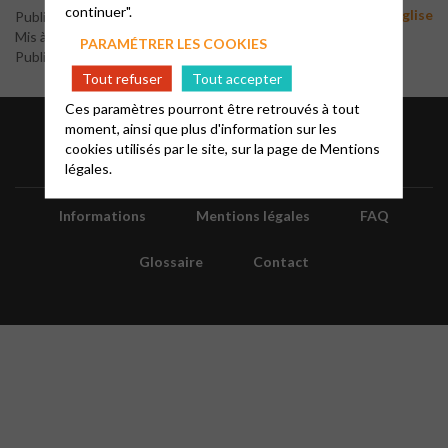
continuer".
Vie d'Eglise
Publié le 23 mai 2025
Mis à jour le 20 juin 2026
PARAMÉTRER LES COOKIES
Publié par le webmaster
Tout refuser
Tout accepter
Ces paramètres pourront être retrouvés à tout
moment, ainsi que plus d'information sur les
cookies utilisés par le site, sur la page de
Mentions
légales.
Informations
Mentions légales
FAQ
Glossaire
Contact